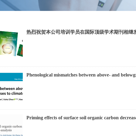
热烈祝贺本公司培训学员在国际顶级学术期刊相继
Phenological mismatches between above- and belowg
Priming effects of surface soil organic carbon decrea