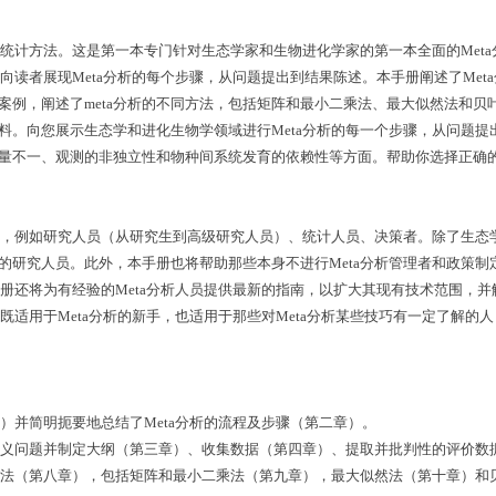
的统计方法。这是第一本专门针对生态学家和生物进化学家的第一本全面的Met
向读者展现Meta分析的每个步骤，从问题提出到结果陈述。本手册阐述了Met
案例，阐述了meta分析的不同方法，包括矩阵和最小二乘法、最大似然法和贝
料。向您展示生态学和进化生物学领域进行Meta分析的每一个步骤，从问题
据质量不一、观测的非独立性和物种间系统发育的依赖性等方面。帮助你选择正确
何人，例如研究人员（从研究生到高级研究人员）、统计人员、决策者。除了生
研究人员。此外，本手册也将帮助那些本身不进行Meta分析管理者和政策制定
手册还将为有经验的Meta分析人员提供最新的指南，以扩大其现有技术范围，并
册既适用于Meta分析的新手，也适用于那些对Meta分析某些技巧有一定了解
）并简明扼要地总结了Meta分析的流程及步骤（第二章）。
如定义问题并制定大纲（第三章）、收集数据（第四章）、提取并批判性的评价
方法（第八章），包括矩阵和最小二乘法（第九章），最大似然法（第十章）和贝